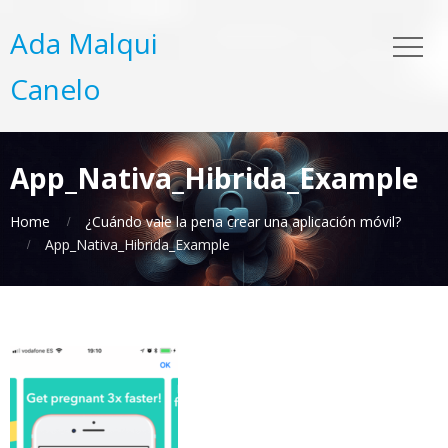
Ada Malqui
Canelo
App_Nativa_Hibrida_Example
Home
¿Cuándo vale la pena crear una aplicación móvil?
App_Nativa_Hibrida_Example